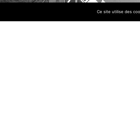
Ce site utilise des co
Entreprise de maçonnerie spécialisée dans la réalisation
de chapes fluides High Tech®.
Situés à Charnècles, entre Grenoble et Bourgoin-Jallieu,
nous intervenons en Isère (38), en Savoie (73), dans la
Drôme (26) et dans la région Auvergne-Rhône-Alpes de
Chambéry à Valence
.