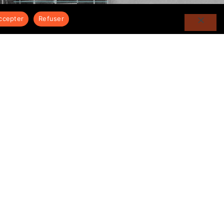
ccepter
Refuser
06 84 50 28 90
04 76 55 33 13
roux.sibilon@gmail.com
115 ZA Petit Bessey
38140 Charnècles