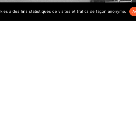
okies à des fins statistiques de visites et trafics de façon anonyme.
A
L’ENTREPRISE
LE PROCÉDÉ
LA CHAPE FLUIDE
LES AVANTAGES
NOS AVIS
CONTACT